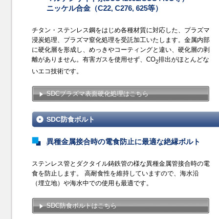
ニッケル合金（C22, C276, 625等）
チタン・ステンレス鋼をはじめ各種材質に対応した、プラズマ
浸炭処理、プラズマ窒化処理を受託加工いたします。金属内部
に硬化層を形成し、めっきやコーティングと違い、硬化層の剥
離がありません。有害ガスを使用せず、CO
排出がほとんどな
2
いエコ技術です。
SDCプラズマ表面硬化処理はこちら
SDC防食ボルト
異種金属接合時の電食防止に最適な絶縁ボルト
ステンレス管とダクタイル鋳鉄管の様な異種金属管接合時の電
食を防止します。 高耐食性を維持していますので、海水沿
（埋立地）や海水中での使用も最適です。
SDC防食ボルトはこちら