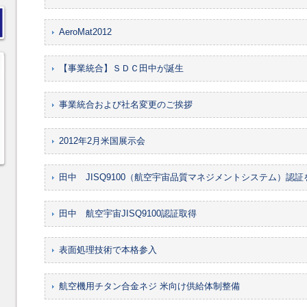
AeroMat2012
【事業統合】ＳＤＣ田中が誕生
事業統合および社名変更のご挨拶
2012年2月米国展示会
田中 JISQ9100（航空宇宙品質マネジメントシステム）認証
田中 航空宇宙JISQ9100認証取得
表面処理技術で本格参入
航空機用チタン合金ネジ 米向け供給体制整備