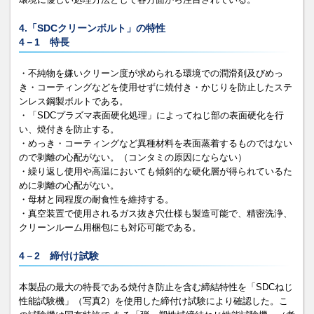
4.「SDCクリーンボルト」の特性
4－1 特長
・不純物を嫌いクリーン度が求められる環境での潤滑剤及びめっ
き・コーティングなどを使用せずに焼付き・かじりを防止したステ
ンレス鋼製ボルトである。
・「SDCプラズマ表面硬化処理」によってねじ部の表面硬化を行
い、焼付きを防止する。
・めっき・コーティングなど異種材料を表面蒸着するものではない
ので剥離の心配がない。（コンタミの原因にならない）
・繰り返し使用や高温においても傾斜的な硬化層が得られているた
めに剥離の心配がない。
・母材と同程度の耐食性を維持する。
・真空装置で使用されるガス抜き穴仕様も製造可能で、精密洗浄、
クリーンルーム用梱包にも対応可能である。
4－2 締付け試験
本製品の最大の特長である焼付き防止を含む締結特性を「SDCねじ
性能試験機」（写真2）を使用した締付け試験により確認した。こ