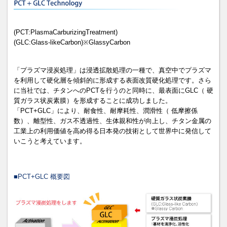
(PCT:PlasmaCarburizingTreatment)
(GLC:Glass-likeCarbon)※GlassyCarbon
「プラズマ浸炭処理」は浸透拡散処理の一種で、真空中でプラズマ
を利用して硬化層を傾斜的に形成する表面改質硬化処理です。さら
に当社では、チタンへのPCTを行うのと同時に、最表面にGLC（ 硬
質ガラス状炭素膜）を形成することに成功しました。
「PCT+GLC」により、耐食性、耐摩耗性、潤滑性（ 低摩擦係
数）、離型性、ガス不透過性、生体親和性が向上し、チタン金属の
工業上の利用価値を高め得る日本発の技術として世界中に発信して
いこうと考えています。
■PCT+GLC 概要図