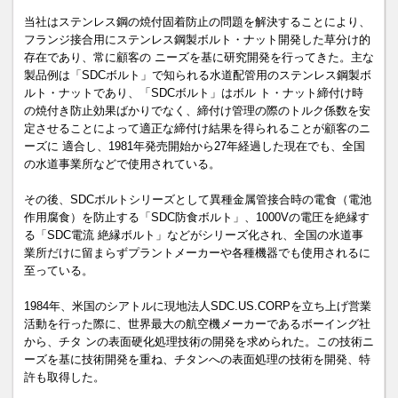
当社はステンレス鋼の焼付固着防止の問題を解決することにより、
フランジ接合用にステンレス鋼製ボルト・ナット開発した草分け的
存在であり、常に顧客の ニーズを基に研究開発を行ってきた。主な
製品例は「SDCボルト」で知られる水道配管用のステンレス鋼製ボ
ルト・ナットであり、「SDCボルト」はボル ト・ナット締付け時
の焼付き防止効果ばかりでなく、締付け管理の際のトルク係数を安
定させることによって適正な締付け結果を得られることが顧客のニ
ーズに 適合し、1981年発売開始から27年経過した現在でも、全国
の水道事業所などで使用されている。
その後、SDCボルトシリーズとして異種金属管接合時の電食（電池
作用腐食）を防止する「SDC防食ボルト」、1000Vの電圧を絶縁す
る「SDC電流 絶縁ボルト」などがシリーズ化され、全国の水道事
業所だけに留まらずプラントメーカーや各種機器でも使用されるに
至っている。
1984年、米国のシアトルに現地法人SDC.US.CORPを立ち上げ営業
活動を行った際に、世界最大の航空機メーカーであるボーイング社
から、チタ ンの表面硬化処理技術の開発を求められた。この技術ニ
ーズを基に技術開発を重ね、チタンへの表面処理の技術を開発、特
許も取得した。