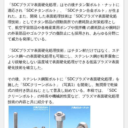
「SDCプラズマ表面硬化処理」はその後チタン製ボルト・ナットに
適応され「SDCチタンボルト」、「SDCチタン合金ボルト」が生ま
れた。また、開発 した表面処理技術は「SDCプラズマ表面硬化処
理技術」としてチタン部品の摺動箇所での磨耗防止対策処理とし
て、航空宇宙部品や各種産業用ポンプや撹拌機 の磨耗防止や腕時計
の外装部品やゴルフクラブの傷防止にも採用され、あらゆる分野に
て威力を発揮している。
「SDCプラズマ表面硬化処理技術」はチタン材だけではなく、ステ
ンレス鋼への表面硬化処理も可能にし、ステンレス鋼が粒界腐食に
より鋭敏化しない温度域で表面硬化処理ができる低温プラズマ表面
硬化技術を確立した。
その後、ステンレス鋼製ボルトに「SDCプラズマ表面硬化処理」を
施した「SDCクリーンボルト」（写真1）を開発し、無潤滑で乾燥
式の焼付き防止ねじ として普及し始めている。本稿では、「SDC
クリーンボルト」の特長や機械的性質など、プラズマ表面硬化処理
技術の内容と共に紹介する。