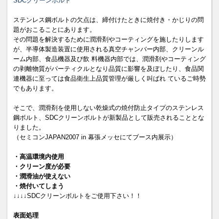
SDCクリーンボルト
ステンレス鋼ボルトの欠点は、締付けたときに焼付き・かじりの問
題がおこることにあります。
その問題を解決するために潤滑剤やコーティングを施したりします
が、半導体製造装置に使用される真空チャンバー内部、クリーンル
ーム内部、食品機器及び飲 料機器内部では、潤滑剤やコーティング
の剥離物質がパーティクルとなり品質に影響を及ぼしたり、食品関
連機器に至っては食品衛生上品質管理が厳しく叫ばれ ているご時勢
でもあります。
そこで、潤滑剤を使用しない乾燥式の焼付防止タイプのステンレス
鋼ボルト、SDCクリーンボルトが新製品として販売されることとな
りました。
（セミコンJAPAN2007 in 幕張メッセにてブース内展示）
・高温環境内使用
・クリーン度が必要
・潤滑油が使えない
・焼付いてしまう
↓↓↓↓SDCクリーンボルトをご使用下さい！！
表面処理