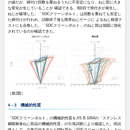
の値だが、締付け回数を重ねるうちに不安定になり、ねじ部に大き
な変化が生じていることが 確認できる。8回目で焼付きが発生し、
ねじが破壊した。「SDCクリーンボルト」は回数を重ねても安定し
た締付けが行われ、試験終了後も限界ねじゲージに よるねじ精度テ
ストにも合格した。「SDCクリーンボルト」のねじ部は強固に強化
されているのが確認できた。
（第2図）
4－3 機械的性質
「SDCクリーンボルト」の機械的性質をJIS B 1054の「ステンレス
鋼製耐食ねじ部品の機械的性質」の引張試験により確認した。供試
体として、六角穴付きボルトM8×35を「SDCクリーンボルト」と一