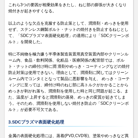
これら3つの要因が相乗効果をきたし、ねじ部の膨張が大きくなり
焼付きが起きやすくなる。
以上のような欠点を克服する防止策として、潤滑剤・めっきを使用
せず、ステンレス鋼製ボルト・ナットの焼付きを防止するねじとし
て、「SDCプラズマ表面硬化処理」の適用により「SDCクリーンボ
ルト」を開発した。
特に不純物を極力嫌う半導体製造装置用真空装置内部やクリーンル
ーム内、食品・飲料関係、化粧品・医療関係の配管部では、ボル
ト・ナットの締付け時に潤 滑剤やめっき・コーティングなどの焼付
防止対策は使用できない。理由として、潤滑剤に関してはクリーン
ルーム内でコンタミとなって製品に悪影響を与え、 めっき・コーテ
ィングに至っては、締付け時のねじ部に高トルクがかかることから
めっきが剥がれ落ち、潤滑剤を使用した時と同じ問題が起こる。ま
た、温度が 上昇すると潤滑剤の蒸発、めっきの変質が起きてしま
う。そのため、潤滑剤を使用しない焼付き防止の「SDCクリーンボ
ルト」が必要不可欠である。
3.SDCプラズマ表面硬化処理
金属の表面硬化処理には、蒸着(PVD,CVD等)、塗装やめっきなど異