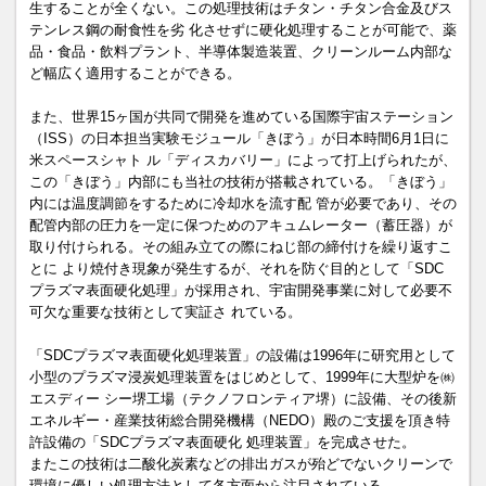
生することが全くない。この処理技術はチタン・チタン合金及びス
テンレス鋼の耐食性を劣 化させずに硬化処理することが可能で、薬
品・食品・飲料プラント、半導体製造装置、クリーンルーム内部な
ど幅広く適用することができる。
また、世界15ヶ国が共同で開発を進めている国際宇宙ステーション
（ISS）の日本担当実験モジュール「きぼう」が日本時間6月1日に
米スペースシャト ル「ディスカバリー」によって打上げられたが、
この「きぼう」内部にも当社の技術が搭載されている。「きぼう」
内には温度調節をするために冷却水を流す配 管が必要であり、その
配管内部の圧力を一定に保つためのアキュムレーター（蓄圧器）が
取り付けられる。その組み立ての際にねじ部の締付けを繰り返すこ
とに より焼付き現象が発生するが、それを防ぐ目的として「SDC
プラズマ表面硬化処理」が採用され、宇宙開発事業に対して必要不
可欠な重要な技術として実証さ れている。
「SDCプラズマ表面硬化処理装置」の設備は1996年に研究用として
小型のプラズマ浸炭処理装置をはじめとして、1999年に大型炉を㈱
エスディー シー堺工場（テクノフロンティア堺）に設備、その後新
エネルギー・産業技術総合開発機構（NEDO）殿のご支援を頂き特
許設備の「SDCプラズマ表面硬化 処理装置」を完成させた。
またこの技術は二酸化炭素などの排出ガスが殆どでないクリーンで
環境に優しい処理方法として各方面から注目されている。