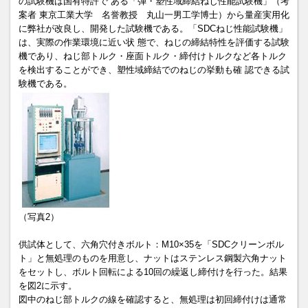
の試験機は国有特許で ある「弾・塑性域締結ねじ性能試験機」（考
案者 東京工業大学 名誉教授 丸山一男工学博士）から量産実用化
に弊社が改良し、開発した試験機である。「SDCねじ性能試験機」
は、実際の作業環境に近い状 態で、ねじの締結特性を評価する試験
機であり、ねじ部トルク・座面トルク・締付けトルクなど各トルク
を検出することができ、塑性域締結でのねじの挙動も確 認できる試
験機である。
（写真2）
供試体として、六角穴付きボルト：M10×35を「SDCクリーンボル
ト」と無処理のものを用意し、ナットはステンレス鋼製六角ナット
をセットし、ボルト回転による10回の繰返し締付けを行った。結果
を図2に示す。
図中のねじ部トルクの線を確認すると、無処理は初回締付けは通常