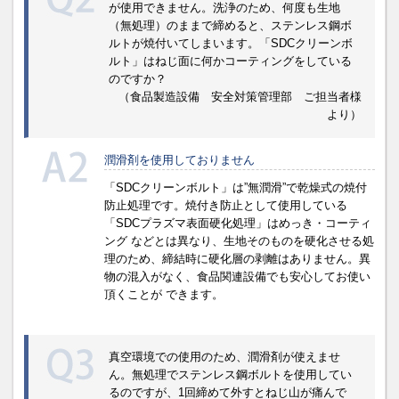
が使用できません。洗浄のため、何度も生地
（無処理）のままで締めると、ステンレス鋼ボ
ルトが焼付いてしまいます。「SDCクリーンボ
ルト」はねじ面に何かコーティングをしている
のですか？
（食品製造設備 安全対策管理部 ご担当者様
より）
潤滑剤を使用しておりません
「SDCクリーンボルト」は”無潤滑”で乾燥式の焼付
防止処理です。焼付き防止として使用している
「SDCプラズマ表面硬化処理」はめっき・コーティ
ング などとは異なり、生地そのものを硬化させる処
理のため、締結時に硬化層の剥離はありません。異
物の混入がなく、食品関連設備でも安心してお使い
頂くことが できます。
真空環境での使用のため、潤滑剤が使えませ
ん。無処理でステンレス鋼ボルトを使用してい
るのですが、1回締めて外すとねじ山が痛んで