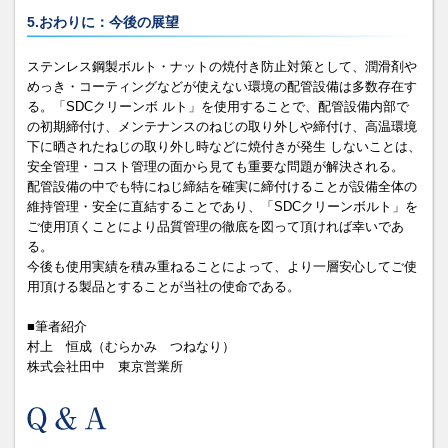
5.おわりに：今後の展望
ステンレス鋼製ボルト・ナットの焼付き防止対策として、潤滑剤や
めっき・コーティングなどが使えない環境の配管設備は多数存在す
る。「SDCクリーンボ ルト」を使用することで、配管設備内部で
の初期締付け、メンテナンスのねじの取り外しや締付け、高温環境
下に晒されたねじの取り外し時などに焼付きが発生 しないことは、
安全管理・コスト管理の面から見ても重要な問題が解決される。
配管設備の中でも特にねじ締結を確実に締付けることが設備全体の
維持管理・安全に直結することであり、「SDCクリーンボルト」を
ご使用頂くことにより品質管理の徹底を図って頂ければ幸いであ
る。
今後も使用実績を積み重ねることによって、より一層安心してご使
用頂ける製品とすることが当社の使命である。
■筆者紹介
村上 恒成（むらかみ つねなり）
株式会社田中 東京営業所