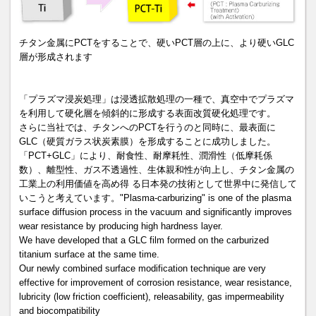
チタン金属にPCTをすることで、硬いPCT層の上に、より硬いGLC
層が形成されます
「プラズマ浸炭処理」は浸透拡散処理の一種で、真空中でプラズマ
を利用して硬化層を傾斜的に形成する表面改質硬化処理です。
さらに当社では、チタンへのPCTを行うのと同時に、最表面に
GLC（硬質ガラス状炭素膜）を形成することに成功しました。
「PCT+GLC」により、耐食性、耐摩耗性、潤滑性（低摩耗係
数）、離型性、ガス不透過性、生体親和性が向上し、チタン金属の
工業上の利用価値を高め得 る日本発の技術として世界中に発信して
いこうと考えています。"Plasma-carburizing" is one of the plasma
surface diffusion process in the vacuum and significantly improves
wear resistance by producing high hardness layer.
We have developed that a GLC film formed on the carburized
titanium surface at the same time.
Our newly combined surface modification technique are very
effective for improvement of corrosion resistance, wear resistance,
lubricity (low friction coefficient), releasability, gas impermeability
and biocompatibility