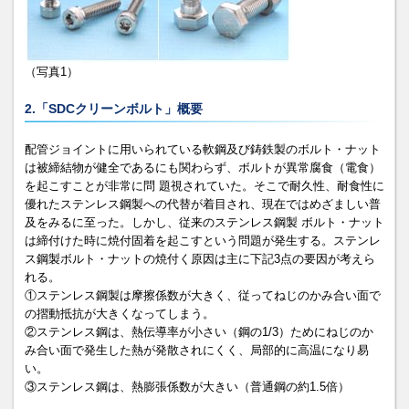
（写真1）
2.「SDCクリーンボルト」概要
配管ジョイントに用いられている軟鋼及び鋳鉄製のボルト・ナット
は被締結物が健全であるにも関わらず、ボルトが異常腐食（電食）
を起こすことが非常に問 題視されていた。そこで耐久性、耐食性に
優れたステンレス鋼製への代替が着目され、現在ではめざましい普
及をみるに至った。しかし、従来のステンレス鋼製 ボルト・ナット
は締付けた時に焼付固着を起こすという問題が発生する。ステンレ
ス鋼製ボルト・ナットの焼付く原因は主に下記3点の要因が考えら
れる。
①ステンレス鋼製は摩擦係数が大きく、従ってねじのかみ合い面で
の摺動抵抗が大きくなってしまう。
②ステンレス鋼は、熱伝導率が小さい（鋼の1/3）ためにねじのか
み合い面で発生した熱が発散されにくく、局部的に高温になり易
い。
③ステンレス鋼は、熱膨張係数が大きい（普通鋼の約1.5倍）