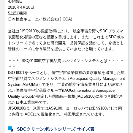
4.登録日
2010年4月28日
5.認証機関
日本検査キューエイ株式会社(JICQA)
当社はJISQ9100の認証取得により、 航空宇宙分野でSDCプラズマ
表面硬化処理の更なる拡販を目指します。また、これまでSDCボル
トシリーズで培ってきた研究開発・品質保証を活かして、今後とも
皆様のニーズに合う製品を提供していきたいと願っています。
＊＊＊ JISQ9100航空宇宙品質マネジメントシステムとは・・・ ＊
＊＊
ISO 9001をベースとし、航空宇宙産業特有の要求事項を追加した航
空宇宙品質マネジメントシステム（Aerospace Quality Management
System,AS-QMS）であり、世界の航空宇宙産業各社により設立さ
れた国際航空宇宙品質グループ(IAQG:International Aerospace
Quality Group)が制定した国際統一規格(IAQS9100)に基づき制定さ
れた日本工業規格です。
JISQ9100は、米国ではAS9100、ヨーロッパではEN9100として同
じ内容でIAQCにて規格化され、相互承認されています。
SDCクリーンボルトシリーズ サイズ表