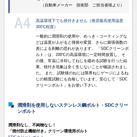
（自動車メーカー 技術部 ご担当者様より）
高温環境下でも焼付きません（推奨最高使用温度
300℃程度）
一般的に潤滑剤の使用や、めっき・コーティングな
どは温度が上がると揮発や変質、さらに膨張係数の
差による剥離の恐れがあります。 「SDCクリーンボ
ルト」は、200℃の高温環境に一定時間放置し、そ
の後、常温に冷却してねじを緩める試験を行った結
果、焼付き現象は全く生じないことが確認されまし
た。 また、試験後のねじは限界ねじゲージによるね
じの精度試験にも合格しています。安心して「SDC
クリーンボルト」をお使い下さい。
潤滑剤を使用しないステンレス鋼ボルト・SDCクリー
ンボルト
潤滑剤なし、不純物なし！
「焼付防止機能付き」クリーン環境用ボルト