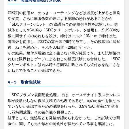
4－4 高温時耐熱焼付き試験
潤滑剤の使用や、めっき・コーティングなどは温度が上がると揮発
や変質、さらに膨張係数の差による剥離の恐れがあることから
「SDCクリーンボルト」の 高温時での耐焼付き性を試験した。供
試体としてM5×16の「SDCクリーンボルト」を使用し、SUS304の
板に同サイズのめねじを設け、締付けトルク 10N・mで締付けた。
電気炉を使用し、200℃の雰囲気で8時間放置し、その後常温に冷却
後、ねじを緩めた。それを30日間（29回）行った。
その結果、焼付き現象は全く生じない事が確認でき、また試験後の
ねじは限界ねじゲージによるねじの精度試験にも合格した。「SDC
クリーンボルト」は高温時の雰囲気に晒されても焼付きを起こさな
いねじであることが確認できた。
4－5 耐食性試験
「SDCプラズマ表面硬化処理」では、オーステナイト系ステンレス
鋼が鋭敏化しない低温度域での処理であるが、元の耐食性を損なっ
ていないか確認するための試験を行った。3.5%NaCl溶液にて浸漬
し72時間放置、その後外観を目視した。
結果として、無処理とも発錆が認められなかった。この試験では耐
食性に関しても元の母材の耐食性が保たれている事を確認した。